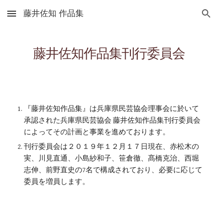
藤井佐知 作品集
Skip to main content
Skip to navigation
藤井佐知作品集刊行委員会
『藤井佐知作品集』は兵庫県民芸協会理事会に於いて
承認された兵庫県民芸協会 藤井佐知作品集刊行委員会
によってその計画と事業を進めております。
刊行委員会は２０１９年１２月１７日現在、赤松木の
実、川見直通、小島紗和子、笹倉徹、髙橋克治、西堀
志伸、前野直史の7名で構成されており、必要に応じて
委員を増員します。