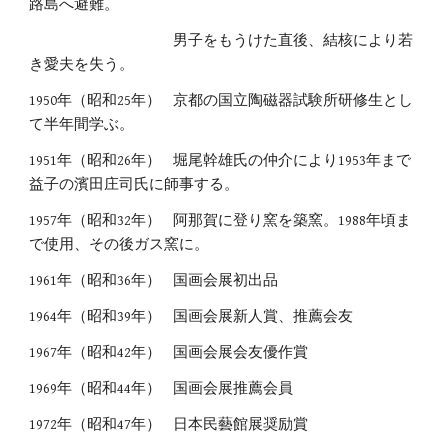
路島へ避難。
男子をもうけた直後、結核により若
き愛夫を失う。
1950年（昭和25年）
京都の国立陶磁器試験所研修生とし
て半年間学ぶ。
1951年（昭和26年）
堀尾幹雄氏の仲介により1953年まで
益子の濱田庄司氏に師事する。
1957年（昭和32年）
阿那賀に登り窯を築窯。1988年頃ま
で使用、その後ガス窯に。
1961年（昭和36年）
国画会展初出品
1964年（昭和39年）
国画会展新人賞、推薦会友
1967年（昭和42年）
国画会展会友優作賞
1969年（昭和44年）
国画会展推薦会員
1972年（昭和47年）
日本民藝館展奨励賞