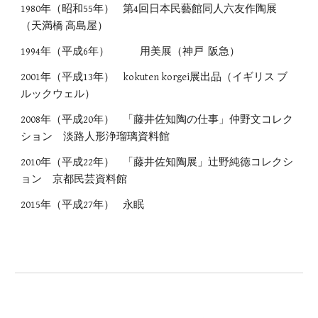
1980年（昭和55年）
第4回日本民藝館同人六友作陶展
（天満橋 高島屋）
1994年（平成6年）
用美展（神戸 阪急）
2001年（平成13年）
kokuten korgei展出品（イギリス ブ
ルックウェル）
2008年（平成20年）
「藤井佐知陶の仕事」仲野文コレク
ション 淡路人形浄瑠璃資料館
2010年（平成22年）
「藤井佐知陶展」辻野純徳コレクシ
ョン 京都民芸資料館
2015年（平成27年）
永眠